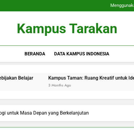
Akredi
Menggunakan
Kampus 
Dari Ospek ke Organ
Akredi
Kampus Tarakan
Menggunakan
Kampus 
Dari Ospek ke Organ
BERANDA
DATA KAMPUS INDONESIA
ajar
Kampus Taman: Ruang Kreatif untuk Ide dan Belaja
3 Months Ago
logi untuk Masa Depan yang Berkelanjutan