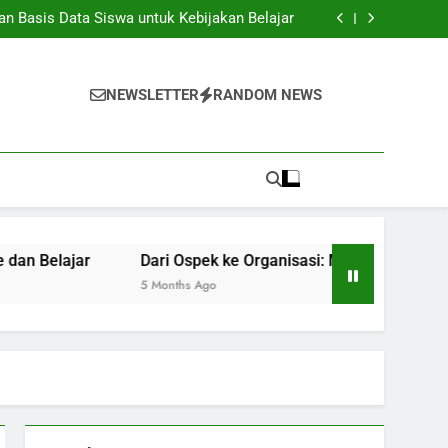
tasi Global: Mengangkat Daya Saing Institusi
 Basis Data Siswa untuk Kebijakan Belajar
Taman: Ruang Kreatif untuk Ide dan Belajar
isasi: Mengembangkan Sifat Mahasiswa Asli
tasi Global: Mengangkat Daya Saing Institusi
 Basis Data Siswa untuk Kebijakan Belajar
NEWSLETTER
RANDOM NEWS
Taman: Ruang Kreatif untuk Ide dan Belajar
isasi: Mengembangkan Sifat Mahasiswa Asli
r
Dari Ospek ke Organisasi: Mengembangkan Sifat Maha
5 Months Ago