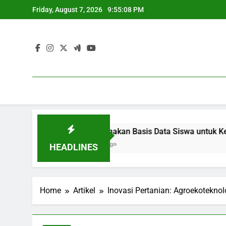
Skip
Friday, August 7, 2026
9:55:09 PM
to
content
usi
Menggunakan Basis Data Siswa untuk Kebijakan Bel
3 Months Ago
HEADLINES
Home
Artikel
Inovasi Pertanian: Agroekotekno