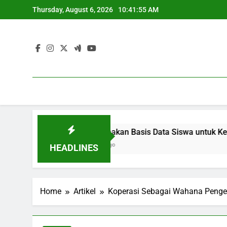
Skip
Thursday, August 6, 2026
10:41:56 AM
to
content
usi
Menggunakan Basis Data Siswa untuk Kebijakan Bel
3 Months Ago
HEADLINES
Home
Artikel
Koperasi Sebagai Wahana Peng