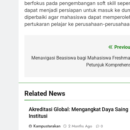
berfokus pada pengembangan soft skill sep
dapat menjadi persiapan untuk masuk ke dunia
diperbaiki agar mahasiswa dapat memperole
pertukaran pelajar ke perusahaan-perusahaa
Previou
Post
navigation
Menavigasi Beasiswa bagi Mahasiswa Freshma
Petunjuk Komprehens
Related News
Akreditasi Global: Mengangkat Daya Saing
Institusi
Kampustarakan
2 Months Ago
0