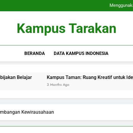
Akredi
Menggunakan
Kampus 
Dari Ospek ke Organ
Akredi
Kampus Tarakan
Menggunakan
Kampus 
Dari Ospek ke Organ
BERANDA
DATA KAMPUS INDONESIA
ajar
Kampus Taman: Ruang Kreatif untuk Ide dan Belaja
3 Months Ago
embangan Kewirausahaan