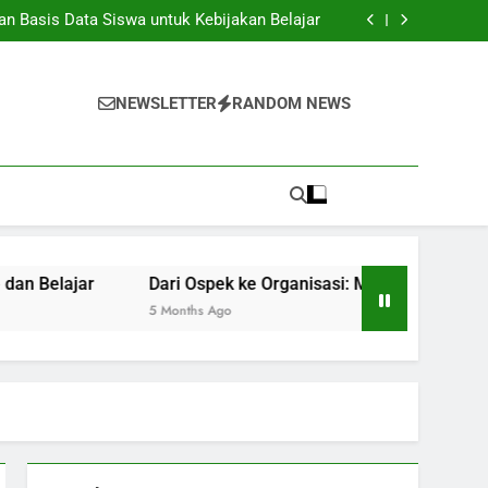
tasi Global: Mengangkat Daya Saing Institusi
 Basis Data Siswa untuk Kebijakan Belajar
Taman: Ruang Kreatif untuk Ide dan Belajar
isasi: Mengembangkan Sifat Mahasiswa Asli
tasi Global: Mengangkat Daya Saing Institusi
 Basis Data Siswa untuk Kebijakan Belajar
NEWSLETTER
RANDOM NEWS
Taman: Ruang Kreatif untuk Ide dan Belajar
isasi: Mengembangkan Sifat Mahasiswa Asli
r
Dari Ospek ke Organisasi: Mengembangkan Sifat Maha
5 Months Ago