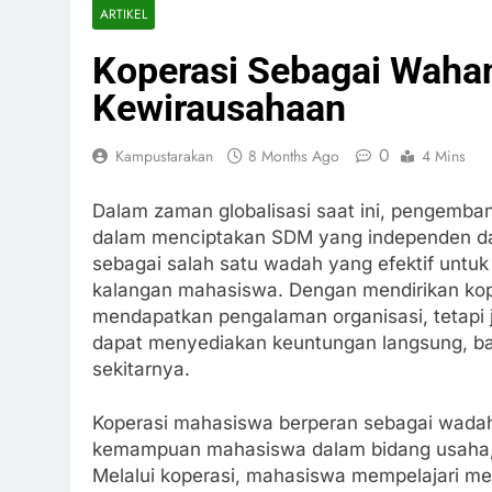
ARTIKEL
Koperasi Sebagai Wah
Kewirausahaan
0
Kampustarakan
8 Months Ago
4 Mins
Dalam zaman globalisasi saat ini, pengemba
dalam menciptakan SDM yang independen dan
sebagai salah satu wadah yang efektif unt
kalangan mahasiswa. Dengan mendirikan kop
mendapatkan pengalaman organisasi, tetapi
dapat menyediakan keuntungan langsung, bai
sekitarnya.
Koperasi mahasiswa berperan sebagai wada
kemampuan mahasiswa dalam bidang usaha, mul
Melalui koperasi, mahasiswa mempelajari m