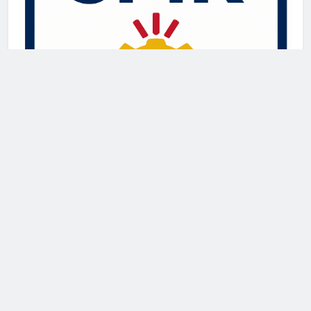
Newsmatic - News WordPress Theme 2026. Powered By
.
BlazeThemes