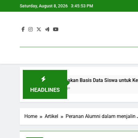
Skip
Saturday, August 8, 2026
3:45:54 PM
to
content
si
Menggunakan Basis Data Siswa untuk Kebijakan Belaj
3 Months Ago
HEADLINES
Home
Artikel
Peranan Alumni dalam menjalin 