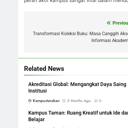
peran aktif kampus sangat vital dalam mendu
Previou
Post
navigation
Transformasi Koleksi Buku: Masa Canggih Aks
Informasi Akadem
Related News
Akreditasi Global: Mengangkat Daya Saing
Institusi
Kampustarakan
2 Months Ago
0
Kampus Taman: Ruang Kreatif untuk Ide da
Belajar