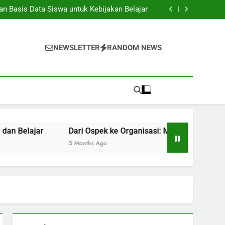
tasi Global: Mengangkat Daya Saing Institusi
 Basis Data Siswa untuk Kebijakan Belajar
Taman: Ruang Kreatif untuk Ide dan Belajar
isasi: Mengembangkan Sifat Mahasiswa Asli
tasi Global: Mengangkat Daya Saing Institusi
 Basis Data Siswa untuk Kebijakan Belajar
NEWSLETTER
RANDOM NEWS
Taman: Ruang Kreatif untuk Ide dan Belajar
isasi: Mengembangkan Sifat Mahasiswa Asli
Dari Ospek ke Organisasi: Mengembangkan Sifat Mahas
5 Months Ago