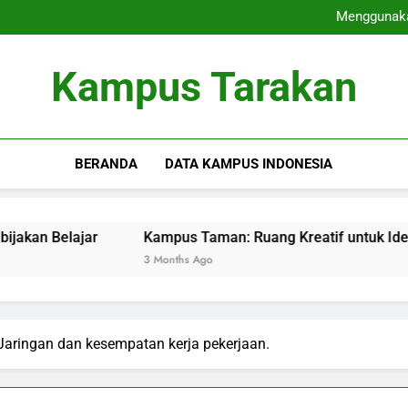
Akredi
Menggunakan
Kampus 
Dari Ospek ke Organ
Akredi
Kampus Tarakan
Menggunakan
Kampus 
Dari Ospek ke Organ
BERANDA
DATA KAMPUS INDONESIA
ar
Kampus Taman: Ruang Kreatif untuk Ide dan Belajar
3 Months Ago
Jaringan dan kesempatan kerja pekerjaan.