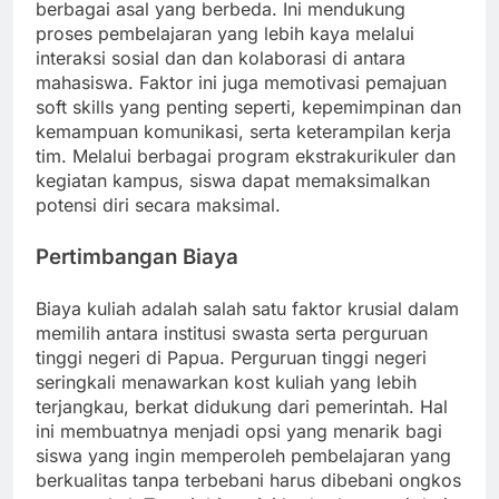
berbagai asal yang berbeda. Ini mendukung
proses pembelajaran yang lebih kaya melalui
interaksi sosial dan dan kolaborasi di antara
mahasiswa. Faktor ini juga memotivasi pemajuan
soft skills yang penting seperti, kepemimpinan dan
kemampuan komunikasi, serta keterampilan kerja
tim. Melalui berbagai program ekstrakurikuler dan
kegiatan kampus, siswa dapat memaksimalkan
potensi diri secara maksimal.
Pertimbangan Biaya
Biaya kuliah adalah salah satu faktor krusial dalam
memilih antara institusi swasta serta perguruan
tinggi negeri di Papua. Perguruan tinggi negeri
seringkali menawarkan kost kuliah yang lebih
terjangkau, berkat didukung dari pemerintah. Hal
ini membuatnya menjadi opsi yang menarik bagi
siswa yang ingin memperoleh pembelajaran yang
berkualitas tanpa terbebani harus dibebani ongkos