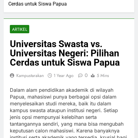
Cerdas untuk Siswa Papua
ARTIKEL
Universitas Swasta vs.
Universitas Negeri: Pilihan
Cerdas untuk Siswa Papua
0
Kampustarakan
1 Year Ago
5 Mins
Dalam alam pendidikan akademik di wilayah
Papua, mahasiswi punya berbagai opsi dalam
menyelesaikan studi mereka, baik itu dalam
kampus swasta ataupun institusi negeri. Setiap
jenis opsi mempunyai kelebihan serta
tantangannya sendiri, yang mana bisa mengubah
keputusan calon mahasiswi. Karena banyaknya
institusi serta akademik yang tersedia, krusial bagi