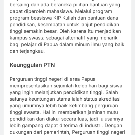
bersaing dan ada beraneka pilihan bantuan yang
dapat diperoleh mahasiswa. Melalui program
program beasiswa KIP Kuliah dan bantuan dana
pendidikan, kesempatan untuk lanjut pendidikan
tinggi semakin besar. Oleh karena itu menjadikan
kampus swasta sebagai alternatif yang menarik
bagi pelajar di Papua dalam minum ilmu yang baik
dan terjangkau.
Keunggulan PTN
Perguruan tinggi negeri di area Papua
mempresentasikan sejumlah kelebihan bagi siswa
yang ingin melanjutkan pendidikan tinggi. Salah
satunya keuntungan utama ialah status akreditasi
yang umumnya lebih baik ketimbang perguruan
tinggi swasta. Hal ini memberikan jaminan mutu
pendidikan dan diakui secara luas, jadi lulusannya
lebih gampang dapat diterima di industri. Dengan
dukungan dari pemerintah, Perguruan tinggi negeri